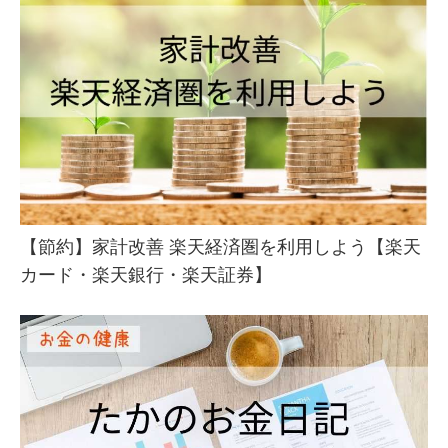
10月29
の？【実体験を元に解説】
日
2020年
【毎日】腹筋の効果は本当にあるの？【実
10月28
体験を元に解説】
日
2020年
【毎日】スクワットの効果は本当にある
10月27
の？【実体験を元に解説】
日
2020年
【節約】家計改善 楽天経済圏を利用しよう【楽天
【毎日】腕立て伏せの効果は本当にある
10月26
カード・楽天銀行・楽天証券】
の？【実体験を元に解説】
日
2020年
【毎日】ウォーキングの効果は本当にある
10月25
の？【実体験を元に解説】
日
2020年
【うざい】ブログ毎日更新の効果は本当に
10月24