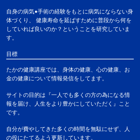
日
2020年
自身の病気•手術の経験をもとに病気にならない身
星ひとみさん、占いはインチキ！？ 天星
10月18
体づくり、 健康寿命を延ばすために普段から何を
術占いは当たりやすいの！？
日
していれば良いのか？ということを研究していま
2020年
す。
失敗しないためのFX基礎講座【初心者で
10月17
もわかるFXの勉強】
日
目標
2020年
【ベビー布団】本当に買ってよかったもの
たかの健康講座では、身体の健康、心の健康、お
10月16
を紹介！【実体験レビュー】
金の健康について情報発信をしてます。
日
2020年
【ベビーマット】本当に買ってよかったも
サイトの目的は『一人でも多くの方の為になる情
10月15
のを紹介！【実体験レビュー】
報を届け、人生をより豊かにしていただく』こと
日
です。
2020年
【ベビーソープ】本当に買ってよかったも
10月14
自分が費やしてきた多くの時間を無駄にせず、人
のを紹介！【実体験レビュー】
日
の役にたてるよう更新しています。