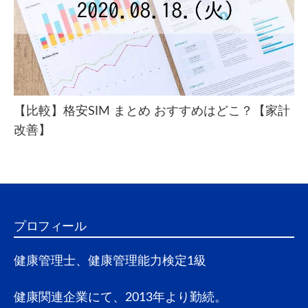
あるの？【実体験を元に解説】
日
2020年
【稼げる！？】ブログ毎日更新が生み出す
10月23
ものとは？【アフィリエイト】
日
2020年
ゲッターズ飯田さん、占いはインチ
【比較】格安SIM まとめ おすすめはどこ？【家計
10月22
キ！？ 突然ですが占ってもいいですか
改善】
日
2020年
シウマさん、占いはインチキ！？ 突然で
10月21
すが占ってもいいですか
日
2020年
ぷりあでぃす玲奈さん、占いはインチ
プロフィール
10月20
キ！？ 突然ですが占ってもいいですか
日
健康管理士、健康管理能力検定1級
2020年
木下レオンさん、占いはインチキ！？ 突
10月19
健康関連企業にて、2013年より勤続。
然ですが占ってもいいですか